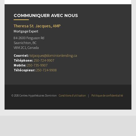
COMMUNIQUER AVEC NOUS
Theresa St. Jacques, AMP
Mortgage Expert
84-2600 Ferguson Rd
Saanichton, BC
V8M 2C1, Canada
Courriel:
tstjacques@dominionlending.ca
Téléphone:
250-724-9907
Mobile:
250-735-9907
Télécopieur:
250-724-9908
© 2026 Centres Hypothécaires Dominion
Conditions d’utilisation
|
Politique de confidentialité