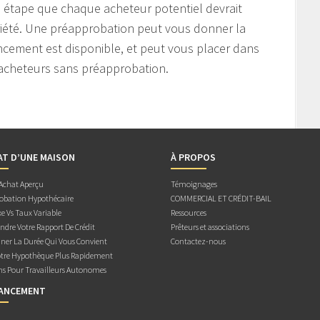
 étape que chaque acheteur potentiel devrait
riété. Une préapprobation peut vous donner la
ancement est disponible, et peut vous placer dans
 acheteurs sans préapprobation.
AT D’UNE MAISON
À PROPOS
 Achat Aperçu
Témoignages
obation Hypothécaire
COMMERCIAL ET CRÉDIT-BAIL
e Vs Taux Variable
Ressources
dre Votre Rapport De Crédit
Prêteurs et associations
ner La Durée Qui Vous Convient
Contactez-nous
otre Hypothèque Plus Rapidement
ns Pour Travailleurs Autonomes
NANCEMENT