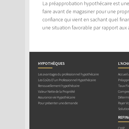
La préapprobation hypothécaire est une
faire avant de magasiner pour une prop
confiance qui vient en sachant quel fin
une situation favorable par rapport aux
HYPOTHÈQUES
L’ACH
Les avantages du professionnel hypothécaire
Accueil
Les Coûts D’un Professionnel Hypothécaire
Préappr
Renouvellement hypothécaire
Taux Fix
Valeur Nette de la Propriété
Compren
Assurance vie Hypothécaire
Détermi
Pour présenter une demande
Payer V
Solutio
REFI
CHIP