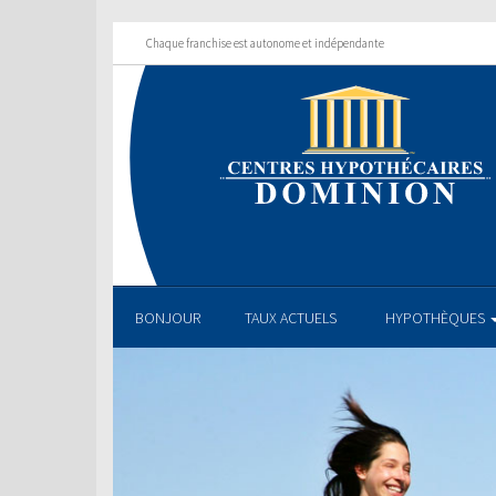
Chaque franchise est autonome et indépendante
BONJOUR
TAUX ACTUELS
HYPOTHÈQUES