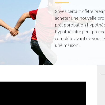
Soyez certain d’être préa
acheter une nouvelle pro
préapprobation hypothéca
hypothécaire peut procéde
complète avant de vous 
une maison.