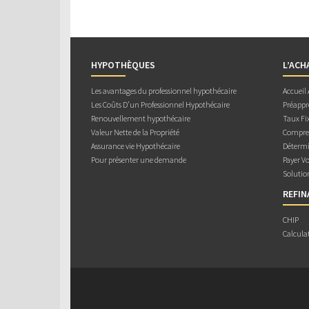
HYPOTHÈQUES
L’ACH
Les avantages du professionnel hypothécaire
Accueil
Les Coûts D’un Professionnel Hypothécaire
Préappr
Renouvellement hypothécaire
Taux Fix
Valeur Nette de la Propriété
Compren
Assurance vie Hypothécaire
Détermi
Pour présenter une demande
Payer V
Solutio
REFI
CHIP
Calcula