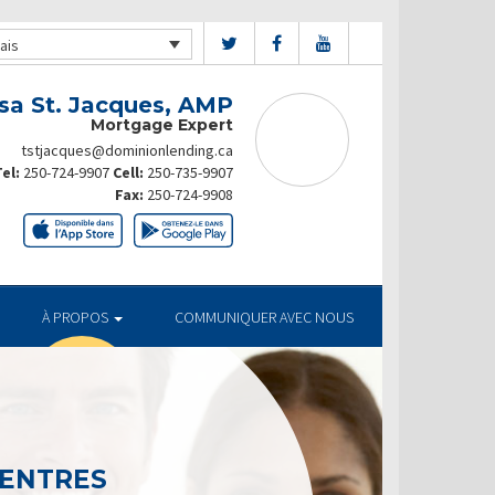
ais
sa St. Jacques, AMP
Mortgage Expert
tstjacques@dominionlending.ca
el:
250-724-9907
Cell:
250-735-9907
Fax:
250-724-9908
À PROPOS
COMMUNIQUER AVEC NOUS
CENTRES