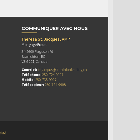
COMMUNIQUER AVEC NOUS
Theresa St. Jacques, AMP
Mortgage Expert
84-2600 Ferguson Rd
Saanichton, BC
V8M 2C1, Canada
Courriel:
tstjacques@dominionlending.ca
Téléphone:
250-724-9907
Mobile:
250-735-9907
Télécopieur:
250-724-9908
alité