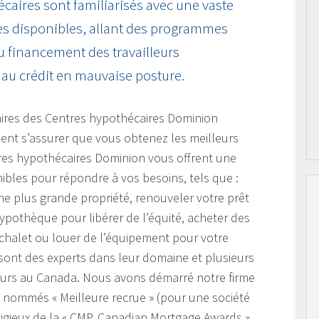
écaires sont familiarisés avec une vaste
s disponibles, allant des programmes
u financement des travailleurs
au crédit en mauvaise posture.
aires des Centres hypothécaires Dominion
lent s’assurer que vous obtenez les meilleurs
tres hypothécaires Dominion vous offrent une
ibles pour répondre à vos besoins, tels que :
e plus grande propriété, renouveler votre prêt
hypothèque pour libérer de l’équité, acheter des
 chalet ou louer de l’équipement pour votre
 sont des experts dans leur domaine et plusieurs
leurs au Canada. Nous avons démarré notre firme
é nommés « Meilleure recrue » (pour une société
igieux de la « CMP, Canadian Mortgage Awards »