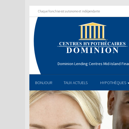
Chaque franchise est autonome et indépendante
Dominion Lending Centres Mid-Island Fina
BONJOUR
TAUX ACTUELS
HYPOTHÈQUES