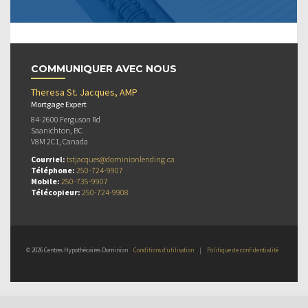
COMMUNIQUER AVEC NOUS
Theresa St. Jacques, AMP
Mortgage Expert
84-2600 Ferguson Rd
Saanichton, BC
V8M 2C1, Canada
Courriel:
tstjacques@dominionlending.ca
Téléphone:
250-724-9907
Mobile:
250-735-9907
Télécopieur:
250-724-9908
© 2026 Centres Hypothécaires Dominion
Conditions d’utilisation
|
Politique de confidentialité